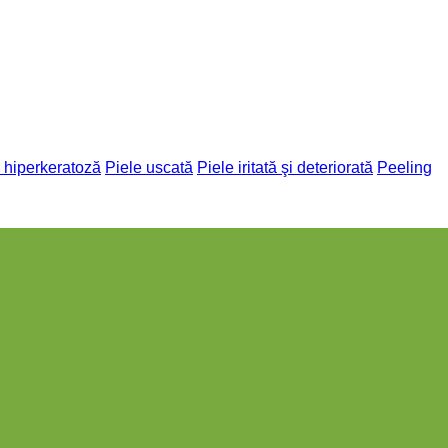
 hiperkeratoză
Piele uscată
Piele iritată şi deteriorată
Peeling