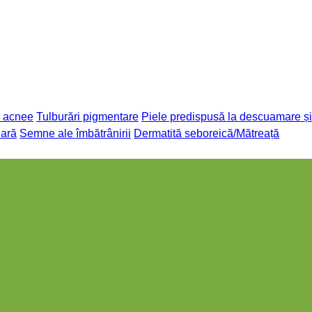
a acnee
Tulburări pigmentare
Piele predispusă la descuamare și
lară
Semne ale îmbătrânirii
Dermatită seboreică/Mătreață