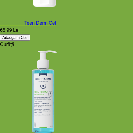
Teen Derm
Teen Derm Gel
65.99 Lei
Adauga in Cos
Curăță