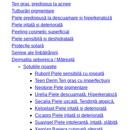
Ten gras, predispus la acnee
Tulburări pigmentare
Piele predispusă la descuamare și hiperkeratoză
Piele iritată şi deteriorată
Peeling cosmetic superficial
Piele sensibilă și deshidratată
Protecție solară
Semne ale îmbătrânirii
Dermatita seboreica / Mătreață
Solutiile noastre
Ruboril
Piele sensibilă cu roșeață
Teen Derm
Ten gras cu imperfecţiuni
Neotone
Pete pigmentare
Urelia
Piele descuamată. Hiperkeratoză
Secalia
Piele uscată. Tendință atopică.
Keloplast
Piele iritată şi deteriorată
Cicapro
Piele iritată şi deteriorată
Suavigel
Piele intolerantă, iritată, slăbită
Xerolan
Bariera cutanată alterată