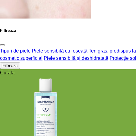
Filtreaza
Tipuri de piele
Piele sensibilă cu roșeață
Ten gras, predispus l
cosmetic superficial
Piele sensibilă și deshidratată
Protecție so
Filtreaza
Curăță