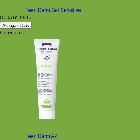
Teen Derm
Teen Derm Gel Sensitive
De la
65.99 Lei
Adauga in Cos
Corectează
Teen Derm
Teen Derm AZ