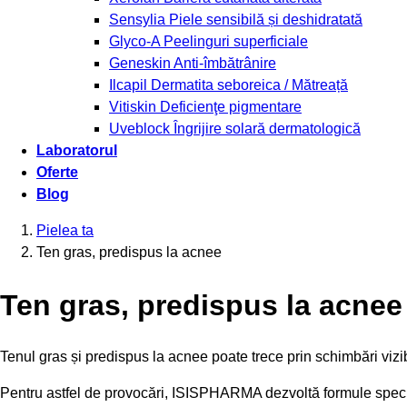
Sensylia
Piele sensibilă și deshidratată
Glyco-A
Peelinguri superficiale
Geneskin
Anti-îmbătrânire
Ilcapil
Dermatita seboreica / Mătreață
Vitiskin
Deficienţe pigmentare
Uveblock
Îngrijire solară dermatologică
Laboratorul
Oferte
Blog
Pielea ta
Ten gras, predispus la acnee
Ten gras, predispus la acnee
Tenul gras și predispus la acnee poate trece prin schimbări vizib
Pentru astfel de provocări, ISISPHARMA dezvoltă formule speci