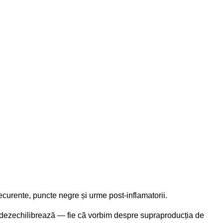
recurente, puncte negre și urme post-inflamatorii.
 dezechilibrează — fie că vorbim despre supraproducția de