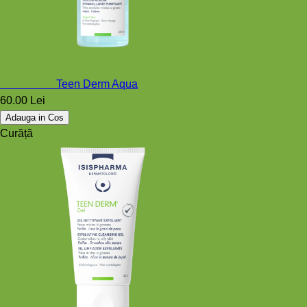
Teen Derm
Teen Derm Aqua
60.00 Lei
Adauga in Cos
Curăță