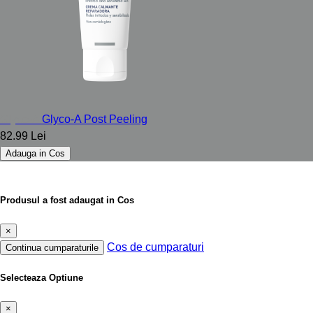
Glyco-A
Glyco-A Post Peeling
82.99 Lei
Adauga in Cos
Produsul a fost adaugat in Cos
×
Cos de cumparaturi
Continua cumparaturile
Selecteaza Optiune
×