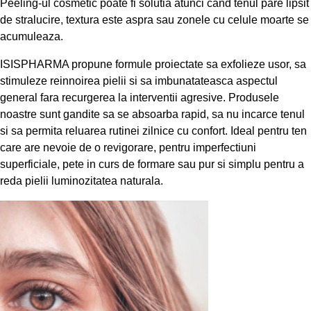
Peeling-ul cosmetic poate fi solutia atunci cand tenul pare lipsit
de stralucire, textura este aspra sau zonele cu celule moarte se
acumuleaza.
ISISPHARMA propune formule proiectate sa exfolieze usor, sa
stimuleze reinnoirea pielii si sa imbunatateasca aspectul
general fara recurgerea la interventii agresive. Produsele
noastre sunt gandite sa se absoarba rapid, sa nu incarce tenul
si sa permita reluarea rutinei zilnice cu confort. Ideal pentru ten
care are nevoie de o revigorare, pentru imperfectiuni
superficiale, pete in curs de formare sau pur si simplu pentru a
reda pielii luminozitatea naturala.