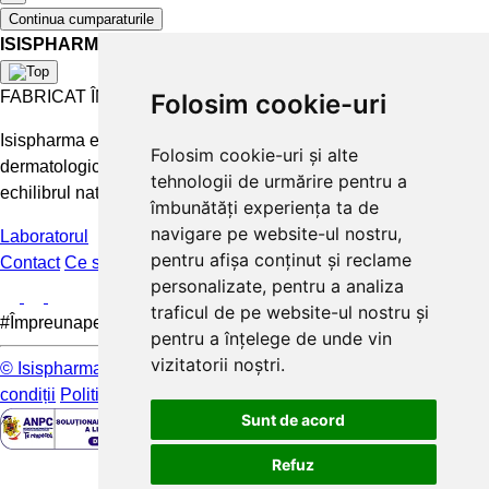
Continua cumparaturile
ISISPHARMA
FABRICAT ÎN FRANȚA
Folosim cookie-uri
Isispharma este un laborator francez care concepe tratamente
Folosim cookie-uri și alte
dermatologice eficiente și accesibile pentru a păstra și restabili
tehnologii de urmărire pentru a
echilibrul natural al pielii.
îmbunătăți experiența ta de
navigare pe website-ul nostru,
Laboratorul
pentru afișa conținut și reclame
Contact
Ce spun clientii
FAQ
personalizate, pentru a analiza
traficul de pe website-ul nostru și
#Împreunapentrupieleamea
pentru a înțelege de unde vin
vizitatorii noștri.
© Isispharma 2026
Livrare si plata
Mențiuni legale
Termeni și
condiții
Politica de confidențialitate
Sunt de acord
Refuz