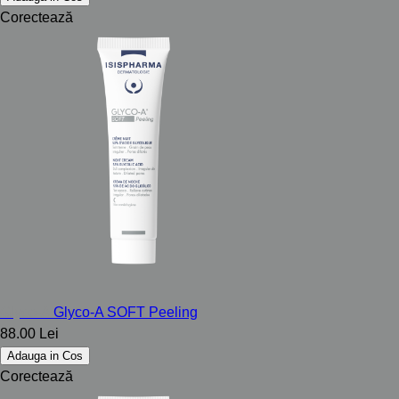
Corectează
Glyco-A
Glyco-A SOFT Peeling
88.00 Lei
Adauga in Cos
Corectează