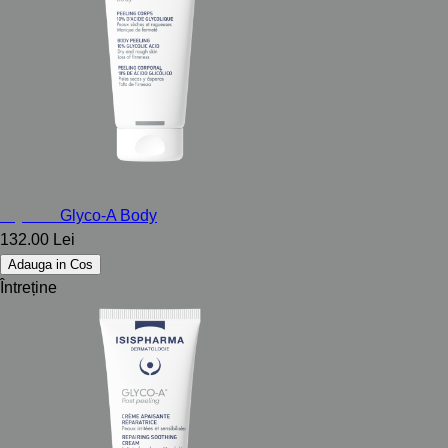
Glyco-A
Glyco-A Body
132.00 Lei
Adauga in Cos
Întreține