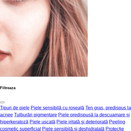
Filtreaza
Tipuri de piele
Piele sensibilă cu roșeață
Ten gras, predispus la
acnee
Tulburări pigmentare
Piele predispusă la descuamare și
hiperkeratoză
Piele uscată
Piele iritată şi deteriorată
Peeling
cosmetic superficial
Piele sensibilă și deshidratată
Protecție