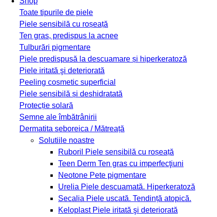
Shop
Toate tipurile de piele
Piele sensibilă cu roșeață
Ten gras, predispus la acnee
Tulburări pigmentare
Piele predispusă la descuamare și hiperkeratoză
Piele iritată şi deteriorată
Peeling cosmetic superficial
Piele sensibilă și deshidratată
Protecție solară
Semne ale îmbătrânirii
Dermatita seboreica / Mătreață
Solutiile noastre
Ruboril
Piele sensibilă cu roșeață
Teen Derm
Ten gras cu imperfecţiuni
Neotone
Pete pigmentare
Urelia
Piele descuamată. Hiperkeratoză
Secalia
Piele uscată. Tendință atopică.
Keloplast
Piele iritată şi deteriorată