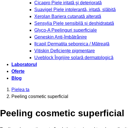
Cicapro
Piele iritată şi deteriorată
Suavigel
Piele intolerantă, iritată, slăbită
Xerolan
Bariera cutanată alterată
Sensylia
Piele sensibilă și deshidratată
Glyco-A
Peelinguri superficiale
Geneskin
Anti-îmbătrânire
Ilcapil
Dermatita seboreica / Mătreață
Vitiskin
Deficienţe pigmentare
Uveblock
Îngrijire solară dermatologică
Laboratorul
Oferte
Blog
Pielea ta
Peeling cosmetic superficial
Peeling cosmetic superficial