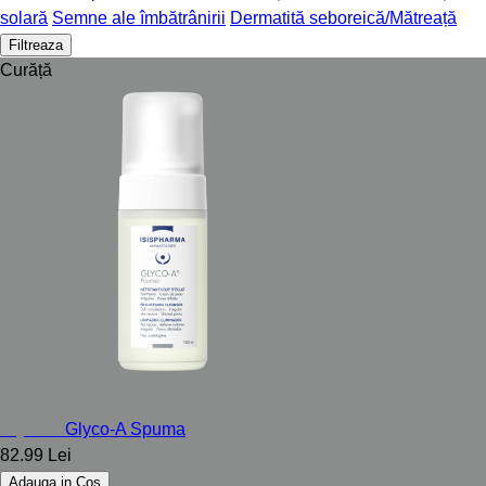
solară
Semne ale îmbătrânirii
Dermatită seboreică/Mătreață
Filtreaza
Curăță
Glyco-A
Glyco-A Spuma
82.99 Lei
Adauga in Cos