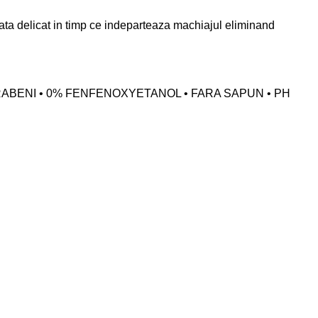
urata delicat in timp ce indeparteaza machiajul eliminand
ARABENI • 0% FENFENOXYETANOL • FARA SAPUN • PH