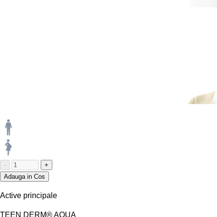
-
+
Adauga in Cos
Active principale
TEEN DERM® AQUA