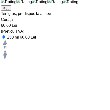
0
(0)
Ten gras, predispus la acnee
Curăță
60.00 Lei
(Pret cu TVA)
250 ml
60.00 Lei