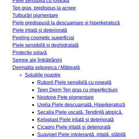
Piele sensibilă cu roșeață
Ten gras, predispus la acnee
Tulburări pigmentare
Piele predispusă la descuamare și hiperkeratoză
Piele iritată şi deteriorată
Peeling cosmetic superficial
Piele sensibilă și deshidratată
Protecție solară
Semne ale îmbătrânirii
Dermatita seboreica / Mătreață
Solutiile noastre
Ruboril
Piele sensibilă cu roșeață
Teen Derm
Ten gras cu imperfecţiuni
Neotone
Pete pigmentare
Urelia
Piele descuamată. Hiperkeratoză
Secalia
Piele uscată. Tendință atopică.
Keloplast
Piele iritată şi deteriorată
Cicapro
Piele iritată şi deteriorată
Suavigel
Piele intolerantă, iritată, slăbită