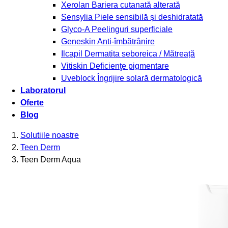
Xerolan
Bariera cutanată alterată
Sensylia
Piele sensibilă și deshidratată
Glyco-A
Peelinguri superficiale
Geneskin
Anti-îmbătrânire
Ilcapil
Dermatita seboreica / Mătreață
Vitiskin
Deficienţe pigmentare
Uveblock
Îngrijire solară dermatologică
Laboratorul
Oferte
Blog
Solutiile noastre
Teen Derm
Teen Derm Aqua