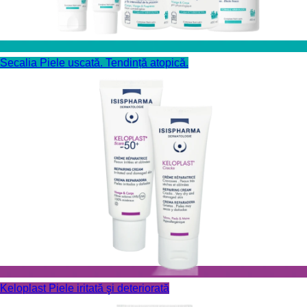
Secalia
Piele uscată. Tendință atopică.
Keloplast
Piele iritată şi deteriorată