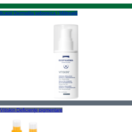
Ilcapil
Dermatita seboreica / Mătreață
Vitiskin
Deficienţe pigmentare