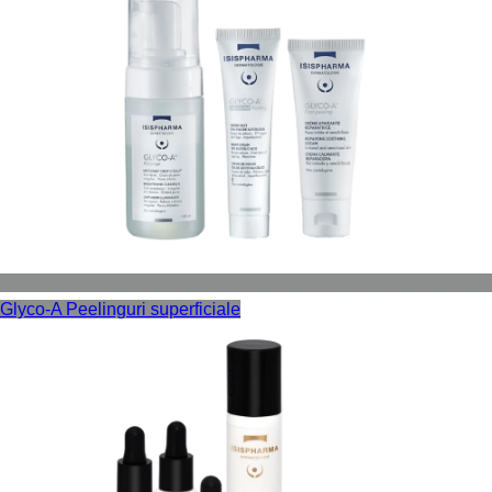
Glyco-A
Peelinguri superficiale