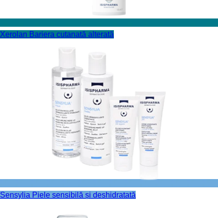
Xerolan
Bariera cutanată alterată
Sensylia
Piele sensibilă și deshidratată