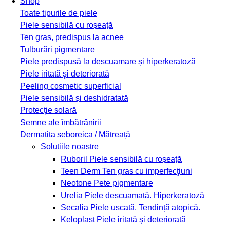
Shop
Toate tipurile de piele
Piele sensibilă cu roșeață
Ten gras, predispus la acnee
Tulburări pigmentare
Piele predispusă la descuamare și hiperkeratoză
Piele iritată şi deteriorată
Peeling cosmetic superficial
Piele sensibilă și deshidratată
Protecție solară
Semne ale îmbătrânirii
Dermatita seboreica / Mătreață
Solutiile noastre
Ruboril
Piele sensibilă cu roșeață
Teen Derm
Ten gras cu imperfecţiuni
Neotone
Pete pigmentare
Urelia
Piele descuamată. Hiperkeratoză
Secalia
Piele uscată. Tendință atopică.
Keloplast
Piele iritată şi deteriorată