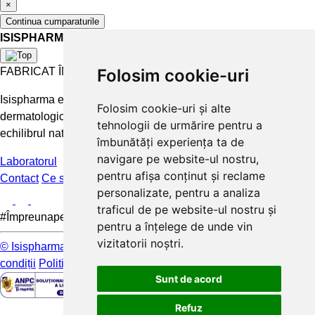
×
Continua cumparaturile
ISISPHARMA
FABRICAT ÎN FRANȚA
Folosim cookie-uri
Isispharma este un laborator francez care concepe tratamente
Folosim cookie-uri și alte
dermatologice eficiente și accesibile pentru a păstra și restabili
tehnologii de urmărire pentru a
echilibrul natural al pielii.
îmbunătăți experiența ta de
navigare pe website-ul nostru,
Laboratorul
pentru afișa conținut și reclame
Contact
Ce spun clientii
FAQ
personalizate, pentru a analiza
traficul de pe website-ul nostru și
#Împreunapentrupieleamea
pentru a înțelege de unde vin
vizitatorii noștri.
© Isispharma 2026
Livrare si plata
Mențiuni legale
Termeni și
condiții
Politica de confidențialitate
Sunt de acord
Refuz