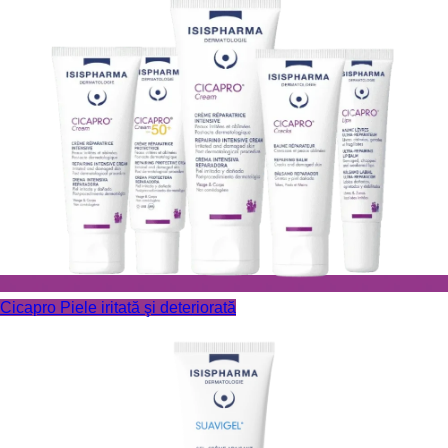
Cicapro
Piele iritată şi deteriorată