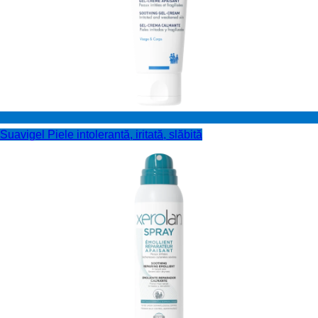
Suavigel
Piele intolerantă, iritată, slăbită