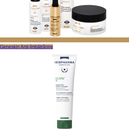
Geneskin
Anti-îmbătrânire