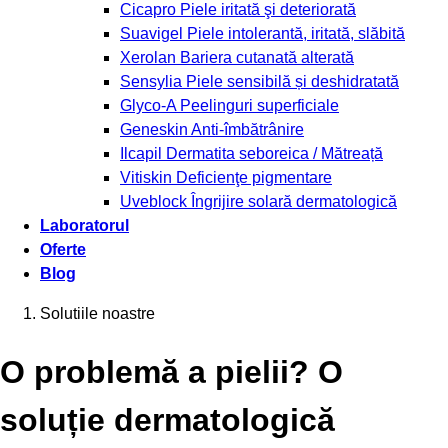
Cicapro
Piele iritată şi deteriorată
Suavigel
Piele intolerantă, iritată, slăbită
Xerolan
Bariera cutanată alterată
Sensylia
Piele sensibilă și deshidratată
Glyco-A
Peelinguri superficiale
Geneskin
Anti-îmbătrânire
Ilcapil
Dermatita seboreica / Mătreață
Vitiskin
Deficienţe pigmentare
Uveblock
Îngrijire solară dermatologică
Laboratorul
Oferte
Blog
Solutiile noastre
O problemă a pielii? O
soluție dermatologică