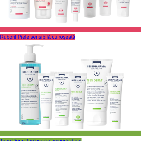
Ruboril
Piele sensibilă cu roșeață
Teen Derm
Ten gras cu imperfecţiuni