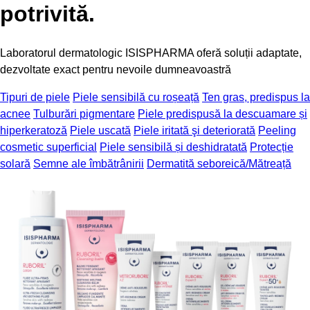
potrivită.
Laboratorul dermatologic ISISPHARMA oferă soluții adaptate,
dezvoltate exact pentru nevoile dumneavoastră
Tipuri de piele
Piele sensibilă cu roșeață
Ten gras, predispus la
acnee
Tulburări pigmentare
Piele predispusă la descuamare și
hiperkeratoză
Piele uscată
Piele iritată şi deteriorată
Peeling
cosmetic superficial
Piele sensibilă și deshidratată
Protecție
solară
Semne ale îmbătrânirii
Dermatită seboreică/Mătreață