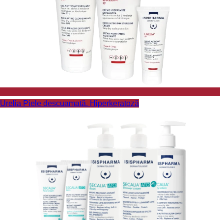
Urelia
Piele descuamată. Hiperkeratoză