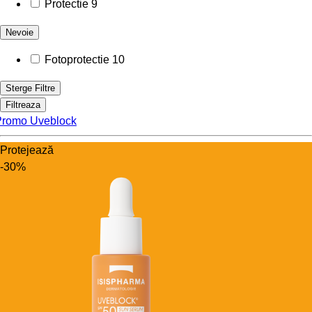
Protectie
9
Nevoie
Fotoprotectie
10
Sterge Filtre
Filtreaza
Promo Uveblock
Protejează
-30%