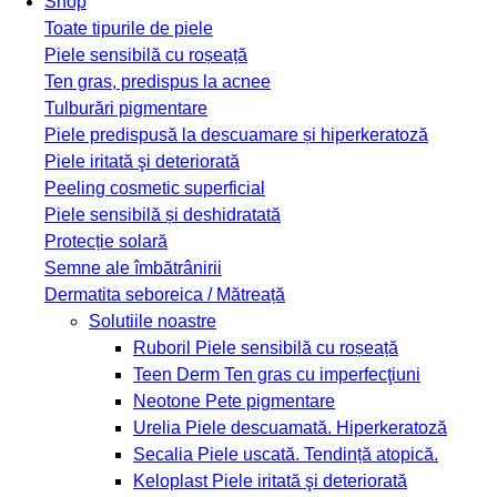
Shop
Toate tipurile de piele
Piele sensibilă cu roșeață
Ten gras, predispus la acnee
Tulburări pigmentare
Piele predispusă la descuamare și hiperkeratoză
Piele iritată şi deteriorată
Peeling cosmetic superficial
Piele sensibilă și deshidratată
Protecție solară
Semne ale îmbătrânirii
Dermatita seboreica / Mătreață
Solutiile noastre
Ruboril
Piele sensibilă cu roșeață
Teen Derm
Ten gras cu imperfecţiuni
Neotone
Pete pigmentare
Urelia
Piele descuamată. Hiperkeratoză
Secalia
Piele uscată. Tendință atopică.
Keloplast
Piele iritată şi deteriorată