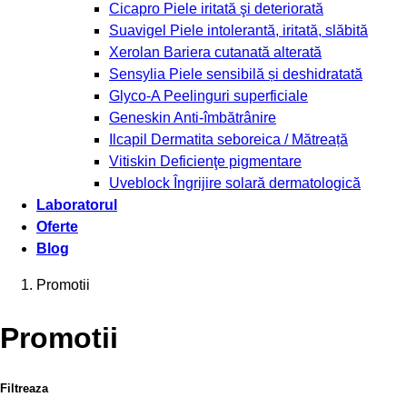
Cicapro
Piele iritată şi deteriorată
Suavigel
Piele intolerantă, iritată, slăbită
Xerolan
Bariera cutanată alterată
Sensylia
Piele sensibilă și deshidratată
Glyco-A
Peelinguri superficiale
Geneskin
Anti-îmbătrânire
Ilcapil
Dermatita seboreica / Mătreață
Vitiskin
Deficienţe pigmentare
Uveblock
Îngrijire solară dermatologică
Laboratorul
Oferte
Blog
Promotii
Promotii
Filtreaza