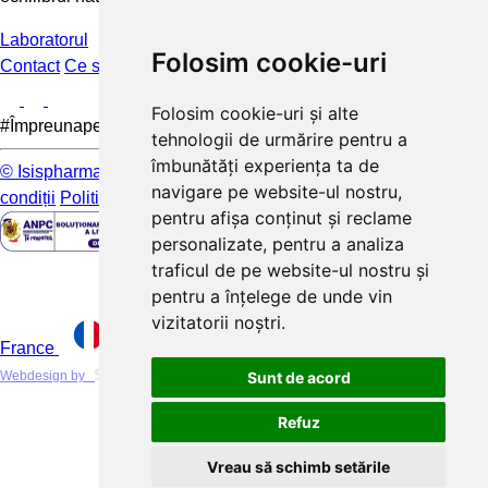
Laboratorul
Folosim cookie-uri
Contact
Ce spun clientii
FAQ
Folosim cookie-uri și alte
#Împreunapentrupieleamea
tehnologii de urmărire pentru a
îmbunătăți experiența ta de
© Isispharma 2026
Livrare si plata
Mențiuni legale
Termeni și
navigare pe website-ul nostru,
condiții
Politica de confidențialitate
pentru afișa conținut și reclame
personalizate, pentru a analiza
traficul de pe website-ul nostru și
pentru a înțelege de unde vin
vizitatorii noștri.
France
Webdesign by
Sunt de acord
Refuz
Vreau să schimb setările