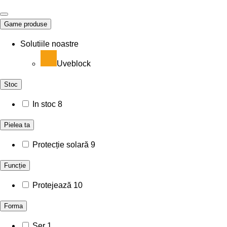
Game produse
Solutiile noastre
Uveblock
Stoc
In stoc
8
Pielea ta
Protecție solară
9
Funcție
Protejează
10
Forma
Ser
1