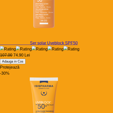
Solutiile noastre
Ser solar Uveblock SPF50
107.00
74.90 Lei
Adauga in Cos
Protejează
-30%