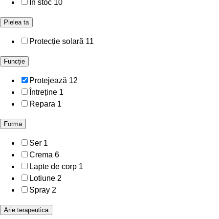
In stoc
10
Pielea ta
Protecție solară
11
Funcție
Protejează
12
Întreține
1
Repara
1
Forma
Ser
1
Crema
6
Lapte de corp
1
Lotiune
2
Spray
2
Arie terapeutica