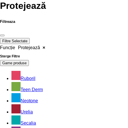
Protejează
Filtreaza
Filtre Selectate
Funcție
Protejează
×
Sterge Filtre
Game produse
Ruboril
Teen Derm
Neotone
Urelia
Secalia