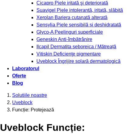
Cicapro
Piele iritată şi deteriorată
Suavigel
Piele intolerantă, iritată, slăbită
Xerolan
Bariera cutanată alterată
Sensylia
Piele sensibilă și deshidratată
Glyco-A
Peelinguri superficiale
Geneskin
Anti-îmbătrânire
Ilcapil
Dermatita seboreica / Mătreață
Vitiskin
Deficienţe pigmentare
Uveblock
Îngrijire solară dermatologică
Laboratorul
Oferte
Blog
Solutiile noastre
Uveblock
Funcție: Protejează
Uveblock Funcție: