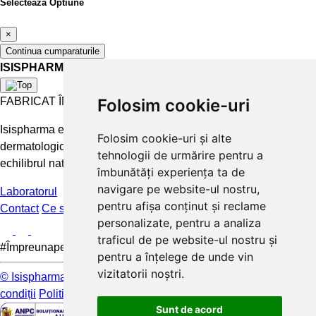
Selecteaza Optiune
×
Continua cumparaturile
ISISPHARMA
FABRICAT ÎN FRANȚA
Folosim cookie-uri
Isispharma este un laborator francez care concepe tratamente
Folosim cookie-uri și alte
dermatologice eficiente și accesibile pentru a păstra și restabili
tehnologii de urmărire pentru a
echilibrul natural al pielii.
îmbunătăți experiența ta de
navigare pe website-ul nostru,
Laboratorul
pentru afișa conținut și reclame
Contact
Ce spun clientii
FAQ
personalizate, pentru a analiza
traficul de pe website-ul nostru și
#Împreunapentrupieleamea
pentru a înțelege de unde vin
vizitatorii noștri.
© Isispharma 2026
Livrare si plata
Mențiuni legale
Termeni și
condiții
Politica de confidențialitate
Sunt de acord