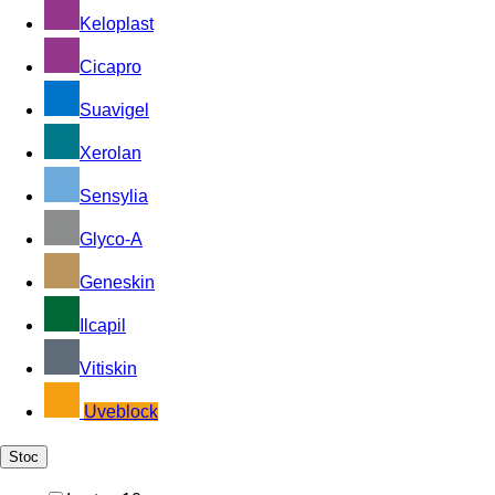
Keloplast
Cicapro
Suavigel
Xerolan
Sensylia
Glyco-A
Geneskin
Ilcapil
Vitiskin
Uveblock
Stoc