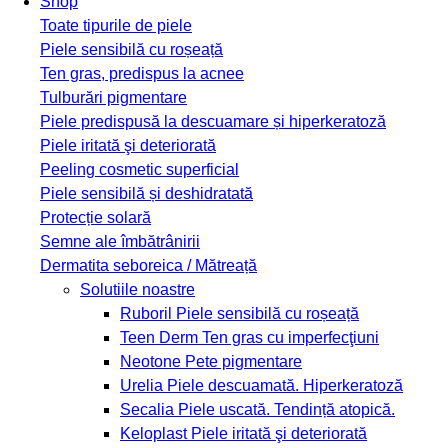
Shop
Toate tipurile de piele
Piele sensibilă cu roșeață
Ten gras, predispus la acnee
Tulburări pigmentare
Piele predispusă la descuamare și hiperkeratoză
Piele iritată şi deteriorată
Peeling cosmetic superficial
Piele sensibilă și deshidratată
Protecție solară
Semne ale îmbătrânirii
Dermatita seboreica / Mătreață
Solutiile noastre
Ruboril
Piele sensibilă cu roșeață
Teen Derm
Ten gras cu imperfecţiuni
Neotone
Pete pigmentare
Urelia
Piele descuamată. Hiperkeratoză
Secalia
Piele uscată. Tendință atopică.
Keloplast
Piele iritată şi deteriorată