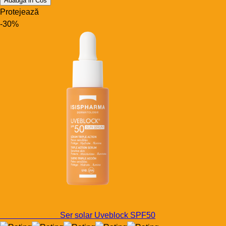
Adauga in Cos
Protejează
-30%
Solutiile noastre
Ser solar Uveblock SPF50