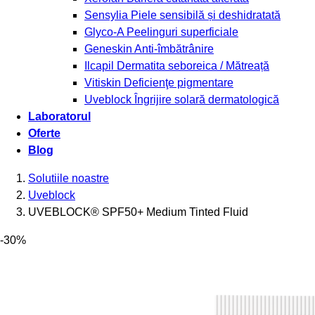
Sensylia
Piele sensibilă și deshidratată
Glyco-A
Peelinguri superficiale
Geneskin
Anti-îmbătrânire
Ilcapil
Dermatita seboreica / Mătreață
Vitiskin
Deficienţe pigmentare
Uveblock
Îngrijire solară dermatologică
Laboratorul
Oferte
Blog
Solutiile noastre
Uveblock
UVEBLOCK® SPF50+ Medium Tinted Fluid
-30%