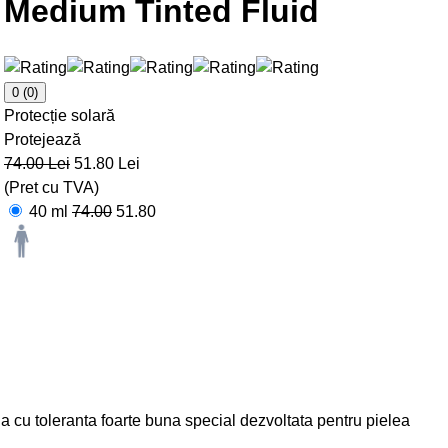
Medium Tinted Fluid
0
(0)
Protecție solară
Protejează
74.00 Lei
51.80 Lei
(Pret cu TVA)
40 ml
74.00
51.80
la cu toleranta foarte buna special dezvoltata pentru pielea