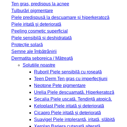
Ten gras, predispus la acnee
Tulburări pigmentare
Piele predispusă la descuamare și hiperkeratoză
Piele iritată şi deteriorată
Peeling cosmetic superficial
Piele sensibilă și deshidratată
Protecție solară
Semne ale îmbătrânirii
Dermatita seboreica / Mătreață
Solutiile noastre
Ruboril
Piele sensibilă cu roșeață
Teen Derm
Ten gras cu imperfecţiuni
Neotone
Pete pigmentare
Urelia
Piele descuamată. Hiperkeratoză
Secalia
Piele uscată. Tendință atopică.
Keloplast
Piele iritată şi deteriorată
Cicapro
Piele iritată şi deteriorată
Suavigel
Piele intolerantă, iritată, slăbită
Xerolan
Bariera cutanată alterată