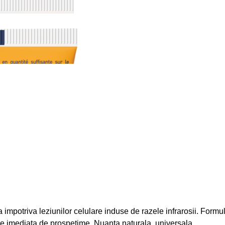
a impotriva leziunilor celulare induse de razele infrarosii. Formu
e imediata de prospetime. Nuanta naturala, universala.