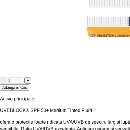
-
+
Adauga in Cos
Active principale
UVEBLOCK® SPF 50+ Medium Tinted Fluid
ofera o protectie foarte ridicata UVA/UVB de spectru larg si lupt
sensibila. Ratie UVA/UVB excelenta. Aplicare usoara si senzati