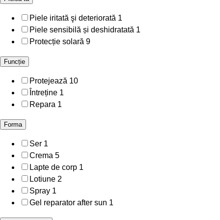
Piele iritată şi deteriorată
1
Piele sensibilă și deshidratată
1
Protecție solară
9
Funcție
Protejează
10
Întreține
1
Repara
1
Forma
Ser
1
Crema
5
Lapte de corp
1
Lotiune
2
Spray
1
Gel reparator after sun
1