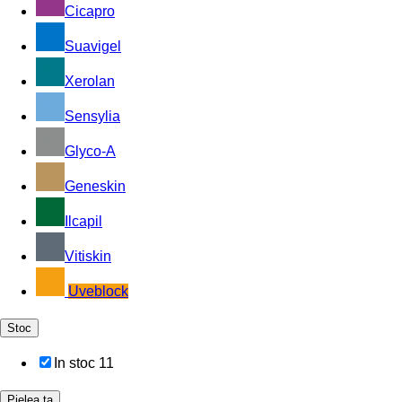
Cicapro
Suavigel
Xerolan
Sensylia
Glyco-A
Geneskin
Ilcapil
Vitiskin
Uveblock
Stoc
In stoc
11
Pielea ta