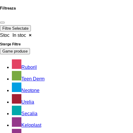
Filtreaza
Filtre Selectate
Stoc
In stoc
×
Sterge Filtre
Game produse
Ruboril
Teen Derm
Neotone
Urelia
Secalia
Keloplast