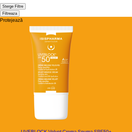
Sterge Filtre
Filtreaza
Protejează
Uveblock
UVEBLOCK Velvet Crema Spuma SPF50+