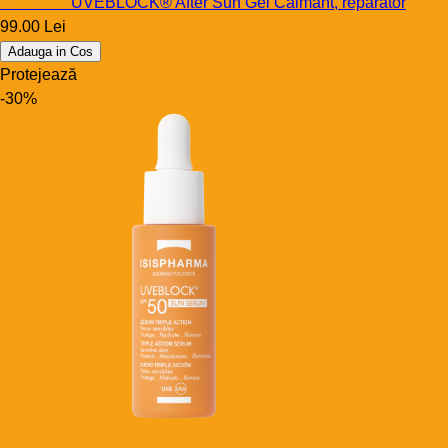
Uveblock
UVEBLOCK® After Sun Gel Calmant, reparator
99.00 Lei
Adauga in Cos
Protejează
-30%