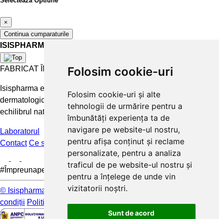
Selecteaza Optiune
×
Continua cumparaturile
ISISPHARMA
FABRICAT ÎN FRANȚA
Folosim cookie-uri
Isispharma este un laborator francez care concepe tratamente
Folosim cookie-uri și alte
dermatologice eficiente și accesibile pentru a păstra și restabili
tehnologii de urmărire pentru a
echilibrul natural al pielii.
îmbunătăți experiența ta de
navigare pe website-ul nostru,
Laboratorul
pentru afișa conținut și reclame
Contact
Ce spun clientii
FAQ
personalizate, pentru a analiza
traficul de pe website-ul nostru și
#Împreunapentrupieleamea
pentru a înțelege de unde vin
vizitatorii noștri.
© Isispharma 2026
Livrare si plata
Mențiuni legale
Termeni și
condiții
Politica de confidențialitate
Sunt de acord