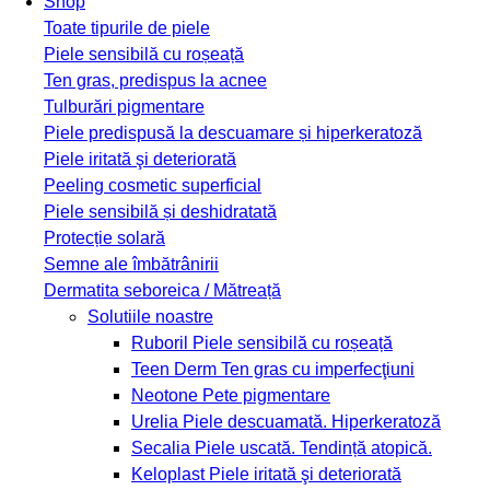
Shop
Toate tipurile de piele
Piele sensibilă cu roșeață
Ten gras, predispus la acnee
Tulburări pigmentare
Piele predispusă la descuamare și hiperkeratoză
Piele iritată şi deteriorată
Peeling cosmetic superficial
Piele sensibilă și deshidratată
Protecție solară
Semne ale îmbătrânirii
Dermatita seboreica / Mătreață
Solutiile noastre
Ruboril
Piele sensibilă cu roșeață
Teen Derm
Ten gras cu imperfecţiuni
Neotone
Pete pigmentare
Urelia
Piele descuamată. Hiperkeratoză
Secalia
Piele uscată. Tendință atopică.
Keloplast
Piele iritată şi deteriorată