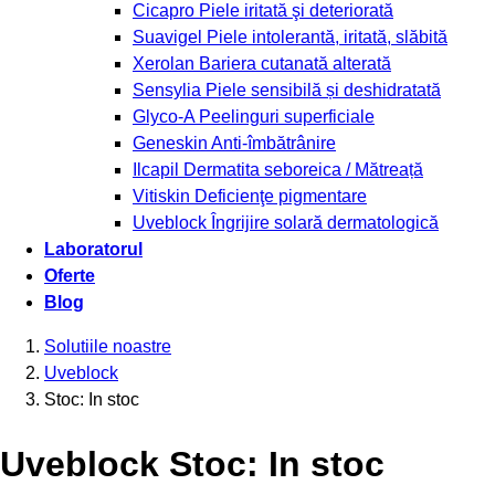
Cicapro
Piele iritată şi deteriorată
Suavigel
Piele intolerantă, iritată, slăbită
Xerolan
Bariera cutanată alterată
Sensylia
Piele sensibilă și deshidratată
Glyco-A
Peelinguri superficiale
Geneskin
Anti-îmbătrânire
Ilcapil
Dermatita seboreica / Mătreață
Vitiskin
Deficienţe pigmentare
Uveblock
Îngrijire solară dermatologică
Laboratorul
Oferte
Blog
Solutiile noastre
Uveblock
Stoc: In stoc
Uveblock Stoc: In stoc