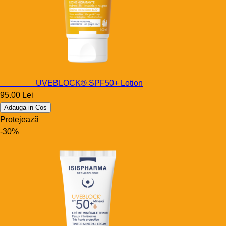
Uveblock
UVEBLOCK® SPF50+ Lotion
95.00 Lei
Adauga in Cos
Protejează
-30%