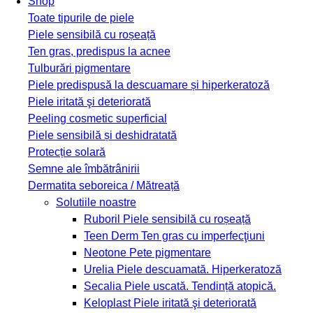
Shop
Toate tipurile de piele
Piele sensibilă cu roșeață
Ten gras, predispus la acnee
Tulburări pigmentare
Piele predispusă la descuamare și hiperkeratoză
Piele iritată şi deteriorată
Peeling cosmetic superficial
Piele sensibilă și deshidratată
Protecție solară
Semne ale îmbătrânirii
Dermatita seboreica / Mătreață
Solutiile noastre
Ruboril
Piele sensibilă cu roșeață
Teen Derm
Ten gras cu imperfecţiuni
Neotone
Pete pigmentare
Urelia
Piele descuamată. Hiperkeratoză
Secalia
Piele uscată. Tendință atopică.
Keloplast
Piele iritată şi deteriorată