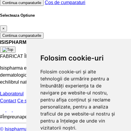
Cos de cumparaturi
Continua cumparaturile
Selecteaza Optiune
×
Continua cumparaturile
ISISPHARMA
FABRICAT ÎN FRANȚA
Folosim cookie-uri
Isispharma este un laborator francez care concepe tratamente
Folosim cookie-uri și alte
dermatologice eficiente și accesibile pentru a păstra și restabili
tehnologii de urmărire pentru a
echilibrul natural al pielii.
îmbunătăți experiența ta de
navigare pe website-ul nostru,
Laboratorul
pentru afișa conținut și reclame
Contact
Ce spun clientii
FAQ
personalizate, pentru a analiza
traficul de pe website-ul nostru și
#Împreunapentrupieleamea
pentru a înțelege de unde vin
vizitatorii noștri.
© Isispharma 2026
Livrare si plata
Mențiuni legale
Termeni și