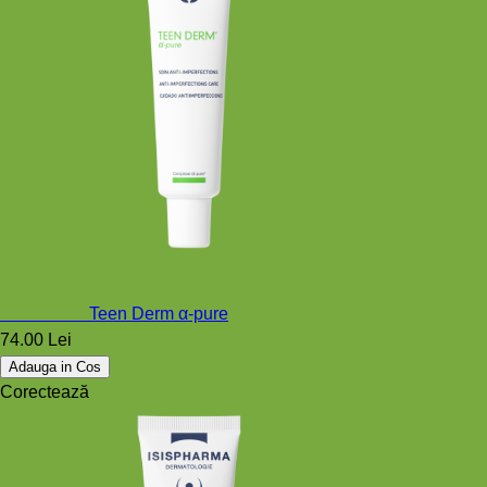
Teen Derm
Teen Derm α-pure
74.00 Lei
Adauga in Cos
Corectează