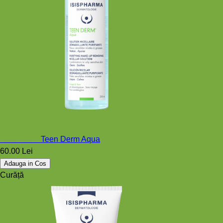
Teen Derm
Teen Derm Aqua
60.00 Lei
Adauga in Cos
Curăță