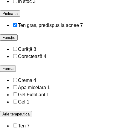
In stoc
3
Pielea ta
Ten gras, predispus la acnee
7
Funcție
Curăță
3
Corectează
4
Forma
Crema
4
Apa micelara
1
Gel Exfoliant
1
Gel
1
Arie terapeutica
Ten
7