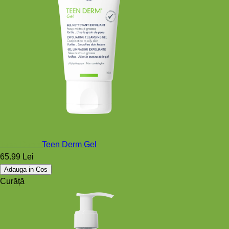
Teen Derm
Teen Derm Gel
65.99 Lei
Adauga in Cos
Curăță