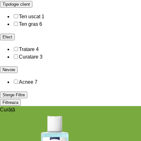
Tipologie client
Ten uscat
1
Ten gras
6
Efect
Tratare
4
Curatare
3
Nevoie
Acnee
7
Sterge Filtre
Filtreaza
Curăță