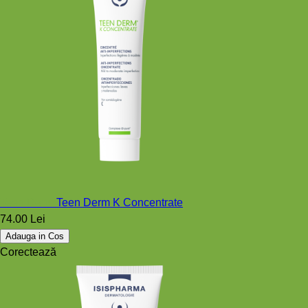
Teen Derm
Teen Derm K Concentrate
74.00 Lei
Adauga in Cos
Corectează