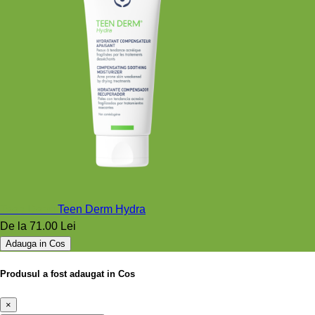
Teen Derm
Teen Derm Hydra
De la
71.00 Lei
Adauga in Cos
Produsul a fost adaugat in Cos
×