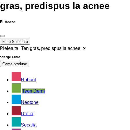
gras, predispus la acnee
Filtreaza
Filtre Selectate
Pielea ta
Ten gras, predispus la acnee
×
Sterge Filtre
Game produse
Ruboril
Teen Derm
Neotone
Urelia
Secalia