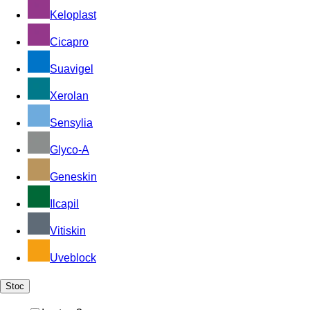
Keloplast
Cicapro
Suavigel
Xerolan
Sensylia
Glyco-A
Geneskin
Ilcapil
Vitiskin
Uveblock
Stoc