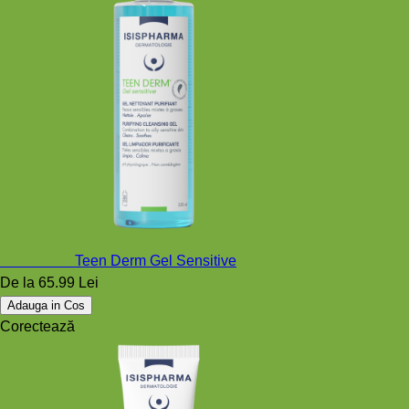
Teen Derm
Teen Derm Gel Sensitive
De la
65.99 Lei
Adauga in Cos
Corectează