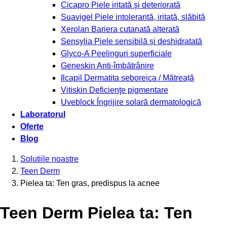
Cicapro
Piele iritată şi deteriorată
Suavigel
Piele intolerantă, iritată, slăbită
Xerolan
Bariera cutanată alterată
Sensylia
Piele sensibilă și deshidratată
Glyco-A
Peelinguri superficiale
Geneskin
Anti-îmbătrânire
Ilcapil
Dermatita seboreica / Mătreață
Vitiskin
Deficienţe pigmentare
Uveblock
Îngrijire solară dermatologică
Laboratorul
Oferte
Blog
Solutiile noastre
Teen Derm
Pielea ta: Ten gras, predispus la acnee
Teen Derm Pielea ta: Ten