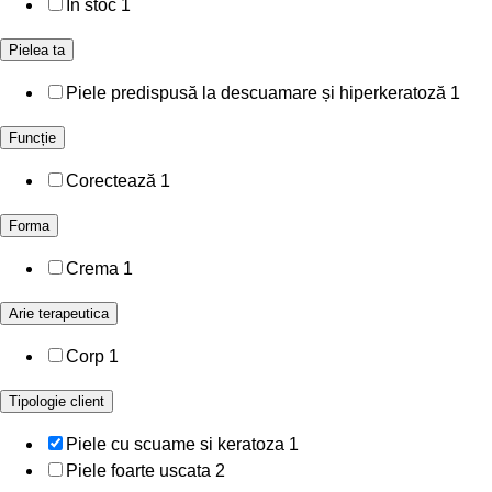
In stoc
1
Pielea ta
Piele predispusă la descuamare și hiperkeratoză
1
Funcție
Corectează
1
Forma
Crema
1
Arie terapeutica
Corp
1
Tipologie client
Piele cu scuame si keratoza
1
Piele foarte uscata
2