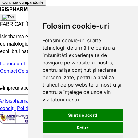
Continua cumparaturile
ISISPHARMA
FABRICAT ÎN FRANȚA
Folosim cookie-uri
Isispharma este un laborator francez care concepe tratamente
Folosim cookie-uri și alte
dermatologice eficiente și accesibile pentru a păstra și restabili
tehnologii de urmărire pentru a
echilibrul natural al pielii.
îmbunătăți experiența ta de
navigare pe website-ul nostru,
Laboratorul
pentru afișa conținut și reclame
Contact
Ce spun clientii
FAQ
personalizate, pentru a analiza
traficul de pe website-ul nostru și
#Împreunapentrupieleamea
pentru a înțelege de unde vin
vizitatorii noștri.
© Isispharma 2026
Livrare si plata
Mențiuni legale
Termeni și
condiții
Politica de confidențialitate
Sunt de acord
Refuz