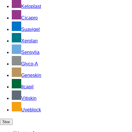
Keloplast
Cicapro
Suavigel
Xerolan
Sensylia
Glyco-A
Geneskin
Ilcapil
Vitiskin
Uveblock
Stoc