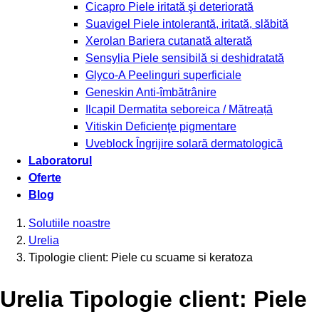
Cicapro
Piele iritată şi deteriorată
Suavigel
Piele intolerantă, iritată, slăbită
Xerolan
Bariera cutanată alterată
Sensylia
Piele sensibilă și deshidratată
Glyco-A
Peelinguri superficiale
Geneskin
Anti-îmbătrânire
Ilcapil
Dermatita seboreica / Mătreață
Vitiskin
Deficienţe pigmentare
Uveblock
Îngrijire solară dermatologică
Laboratorul
Oferte
Blog
Solutiile noastre
Urelia
Tipologie client: Piele cu scuame si keratoza
Urelia Tipologie client: Piele