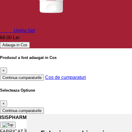
Urelia
Urelia Gel
66.00 Lei
Adauga in Cos
Produsul a fost adaugat in Cos
×
Cos de cumparaturi
Continua cumparaturile
Selecteaza Optiune
×
Continua cumparaturile
ISISPHARMA
FABRICAT ÎN FRANȚA