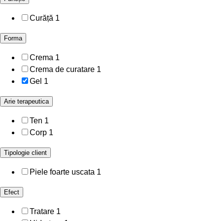
Curăță
1
Forma
Crema
1
Crema de curatare
1
Gel
1
Arie terapeutica
Ten
1
Corp
1
Tipologie client
Piele foarte uscata
1
Efect
Tratare
1