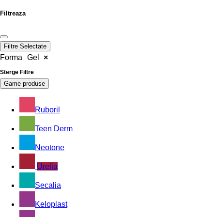
Filtreaza
Filtre Selectate
Forma
Gel
×
Sterge Filtre
Game produse
Ruboril
Teen Derm
Neotone
Urelia
Secalia
Keloplast