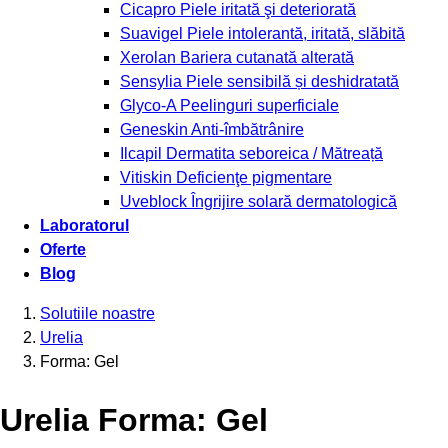
Cicapro
Piele iritată şi deteriorată
Suavigel
Piele intolerantă, iritată, slăbită
Xerolan
Bariera cutanată alterată
Sensylia
Piele sensibilă și deshidratată
Glyco-A
Peelinguri superficiale
Geneskin
Anti-îmbătrânire
Ilcapil
Dermatita seboreica / Mătreață
Vitiskin
Deficienţe pigmentare
Uveblock
Îngrijire solară dermatologică
Laboratorul
Oferte
Blog
Solutiile noastre
Urelia
Forma: Gel
Urelia Forma: Gel