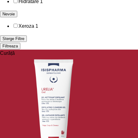
Hidratare
1
Nevoie
Xeroza
1
Sterge Filtre
Filtreaza
Curăță