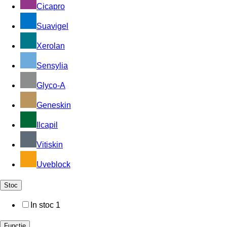
Cicapro
Suavigel
Xerolan
Sensylia
Glyco-A
Geneskin
Ilcapil
Vitiskin
Uveblock
Stoc
In stoc
1
Funcție