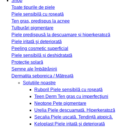
Shop
Toate tipurile de piele
Piele sensibilă cu roșeață
Ten gras, predispus la acnee
Tulburări pigmentare
Piele predispusă la descuamare și hiperkeratoză
Piele iritată şi deteriorată
Peeling cosmetic superficial
Piele sensibilă și deshidratată
Protecție solară
Semne ale îmbătrânirii
Dermatita seboreica / Mătreață
Solutiile noastre
Ruboril
Piele sensibilă cu roșeață
Teen Derm
Ten gras cu imperfecţiuni
Neotone
Pete pigmentare
Urelia
Piele descuamată. Hiperkeratoză
Secalia
Piele uscată. Tendință atopică.
Keloplast
Piele iritată şi deteriorată