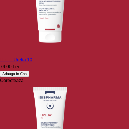
Urelia
Urelia 10
79.00 Lei
Adauga in Cos
Corectează