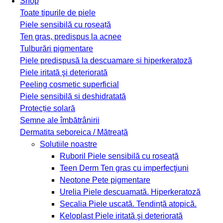
Shop
Toate tipurile de piele
Piele sensibilă cu roșeață
Ten gras, predispus la acnee
Tulburări pigmentare
Piele predispusă la descuamare și hiperkeratoză
Piele iritată şi deteriorată
Peeling cosmetic superficial
Piele sensibilă și deshidratată
Protecție solară
Semne ale îmbătrânirii
Dermatita seboreica / Mătreață
Solutiile noastre
Ruboril
Piele sensibilă cu roșeață
Teen Derm
Ten gras cu imperfecţiuni
Neotone
Pete pigmentare
Urelia
Piele descuamată. Hiperkeratoză
Secalia
Piele uscată. Tendință atopică.
Keloplast
Piele iritată şi deteriorată