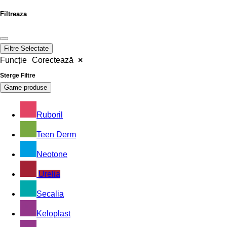
Filtreaza
Filtre Selectate
Funcție
Corectează
×
Sterge Filtre
Game produse
Ruboril
Teen Derm
Neotone
Urelia
Secalia
Keloplast