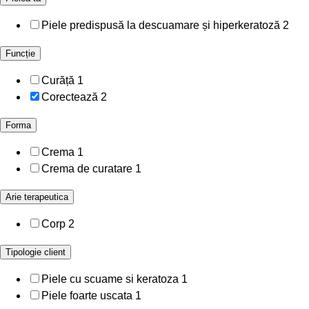
Piele predispusă la descuamare și hiperkeratoză
2
Funcție
Curăță
1
Corectează
2
Forma
Crema
1
Crema de curatare
1
Arie terapeutica
Corp
2
Tipologie client
Piele cu scuame si keratoza
1
Piele foarte uscata
1