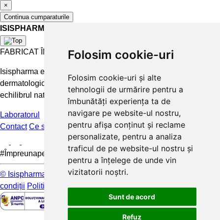
×
Continua cumparaturile
ISISPHARMA
FABRICAT ÎN FRANȚA
Folosim cookie-uri
Isispharma este un laborator francez care concepe tratamente
Folosim cookie-uri și alte
dermatologice eficiente și accesibile pentru a păstra și restabili
tehnologii de urmărire pentru a
echilibrul natural al pielii.
îmbunătăți experiența ta de
navigare pe website-ul nostru,
Laboratorul
pentru afișa conținut și reclame
Contact
Ce spun clientii
FAQ
personalizate, pentru a analiza
traficul de pe website-ul nostru și
#Împreunapentrupieleamea
pentru a înțelege de unde vin
vizitatorii noștri.
© Isispharma 2026
Livrare si plata
Mențiuni legale
Termeni și
condiții
Politica de confidențialitate
Sunt de acord
Refuz