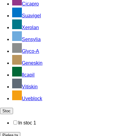
Cicapro
Suavigel
Xerolan
Sensylia
Glyco-A
Geneskin
Ilcapil
Vitiskin
Uveblock
Stoc
In stoc
1
Pielea ta