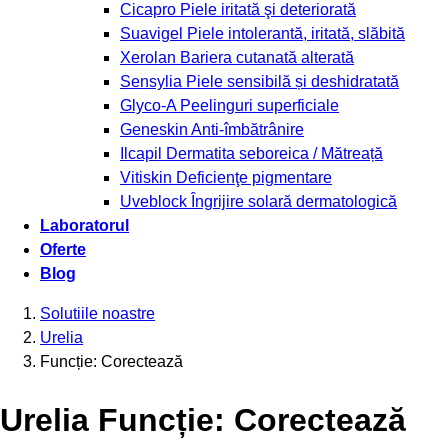
Cicapro
Piele iritată şi deteriorată
Suavigel
Piele intolerantă, iritată, slăbită
Xerolan
Bariera cutanată alterată
Sensylia
Piele sensibilă și deshidratată
Glyco-A
Peelinguri superficiale
Geneskin
Anti-îmbătrânire
Ilcapil
Dermatita seboreica / Mătreață
Vitiskin
Deficienţe pigmentare
Uveblock
Îngrijire solară dermatologică
Laboratorul
Oferte
Blog
Solutiile noastre
Urelia
Funcție: Corectează
Urelia Funcție: Corectează