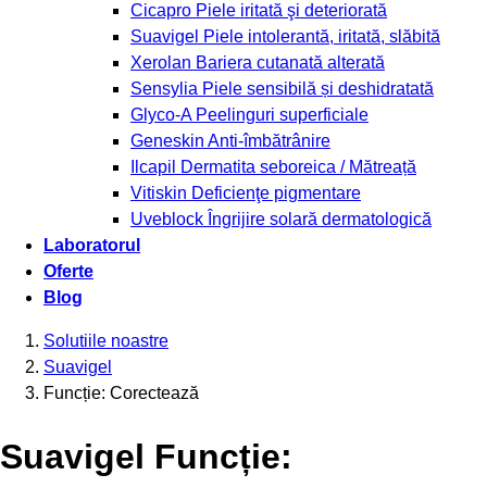
Cicapro
Piele iritată şi deteriorată
Suavigel
Piele intolerantă, iritată, slăbită
Xerolan
Bariera cutanată alterată
Sensylia
Piele sensibilă și deshidratată
Glyco-A
Peelinguri superficiale
Geneskin
Anti-îmbătrânire
Ilcapil
Dermatita seboreica / Mătreață
Vitiskin
Deficienţe pigmentare
Uveblock
Îngrijire solară dermatologică
Laboratorul
Oferte
Blog
Solutiile noastre
Suavigel
Funcție: Corectează
Suavigel Funcție: