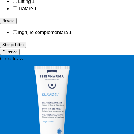
Lifting
1
Tratare
1
Nevoie
Ingrijire complementara
1
Sterge Filtre
Filtreaza
Corectează