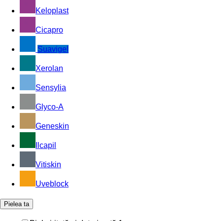
Keloplast
Cicapro
Suavigel
Xerolan
Sensylia
Glyco-A
Geneskin
Ilcapil
Vitiskin
Uveblock
Pielea ta