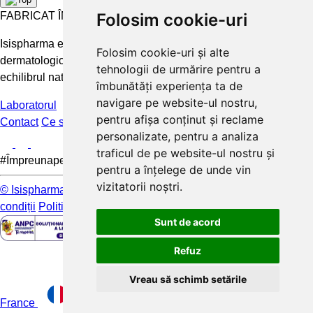
FABRICAT ÎN FRANȚA
Folosim cookie-uri
Isispharma este un laborator francez care concepe tratamente
Folosim cookie-uri și alte
dermatologice eficiente și accesibile pentru a păstra și restabili
tehnologii de urmărire pentru a
echilibrul natural al pielii.
îmbunătăți experiența ta de
navigare pe website-ul nostru,
Laboratorul
pentru afișa conținut și reclame
Contact
Ce spun clientii
FAQ
personalizate, pentru a analiza
traficul de pe website-ul nostru și
#Împreunapentrupieleamea
pentru a înțelege de unde vin
vizitatorii noștri.
© Isispharma 2026
Livrare si plata
Mențiuni legale
Termeni și
condiții
Politica de confidențialitate
Sunt de acord
Refuz
Vreau să schimb setările
France