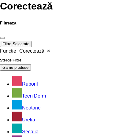
Corectează
Filtreaza
Filtre Selectate
Funcție
Corectează
×
Sterge Filtre
Game produse
Ruboril
Teen Derm
Neotone
Urelia
Secalia