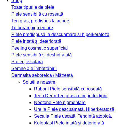
Shop
Toate tipurile de piele
Piele sensibilă cu roșeață
Ten gras, predispus la acnee
Tulburări pigmentare
Piele predispusă la descuamare și hiperkeratoză
Piele iritată şi deteriorată
Peeling cosmetic superficial
Piele sensibilă și deshidratată
Protecție solară
Semne ale îmbătrânirii
Dermatita seboreica / Mătreață
Solutiile noastre
Ruboril
Piele sensibilă cu roșeață
Teen Derm
Ten gras cu imperfecţiuni
Neotone
Pete pigmentare
Urelia
Piele descuamată. Hiperkeratoză
Secalia
Piele uscată. Tendință atopică.
Keloplast
Piele iritată şi deteriorată