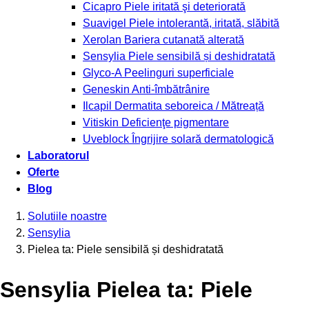
Cicapro
Piele iritată şi deteriorată
Suavigel
Piele intolerantă, iritată, slăbită
Xerolan
Bariera cutanată alterată
Sensylia
Piele sensibilă și deshidratată
Glyco-A
Peelinguri superficiale
Geneskin
Anti-îmbătrânire
Ilcapil
Dermatita seboreica / Mătreață
Vitiskin
Deficienţe pigmentare
Uveblock
Îngrijire solară dermatologică
Laboratorul
Oferte
Blog
Solutiile noastre
Sensylia
Pielea ta: Piele sensibilă și deshidratată
Sensylia Pielea ta: Piele