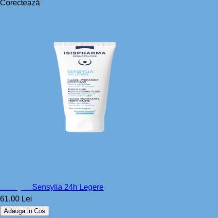
Corectează
Sensylia
Sensylia 24h Legere
61.00 Lei
Adauga in Cos