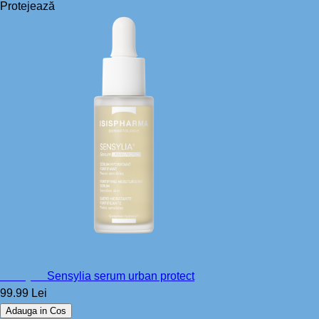
Protejează
Sensylia
Sensylia serum urban protect
99.99 Lei
Adauga in Cos