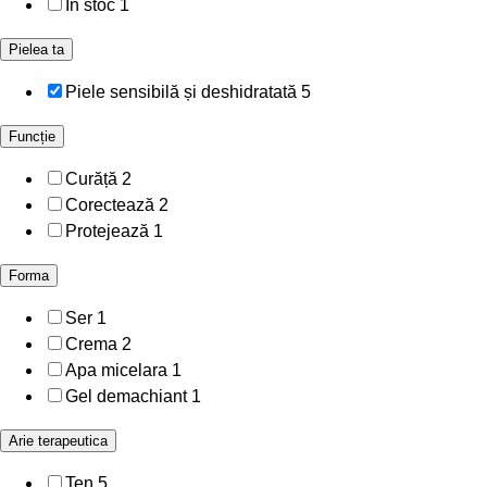
In stoc
1
Pielea ta
Piele sensibilă și deshidratată
5
Funcție
Curăță
2
Corectează
2
Protejează
1
Forma
Ser
1
Crema
2
Apa micelara
1
Gel demachiant
1
Arie terapeutica
Ten
5