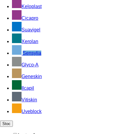
Keloplast
Cicapro
Suavigel
Xerolan
Sensylia
Glyco-A
Geneskin
Ilcapil
Vitiskin
Uveblock
Stoc