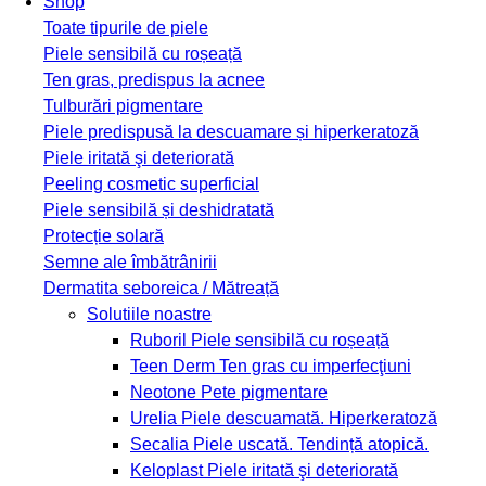
Shop
Toate tipurile de piele
Piele sensibilă cu roșeață
Ten gras, predispus la acnee
Tulburări pigmentare
Piele predispusă la descuamare și hiperkeratoză
Piele iritată şi deteriorată
Peeling cosmetic superficial
Piele sensibilă și deshidratată
Protecție solară
Semne ale îmbătrânirii
Dermatita seboreica / Mătreață
Solutiile noastre
Ruboril
Piele sensibilă cu roșeață
Teen Derm
Ten gras cu imperfecţiuni
Neotone
Pete pigmentare
Urelia
Piele descuamată. Hiperkeratoză
Secalia
Piele uscată. Tendință atopică.
Keloplast
Piele iritată şi deteriorată