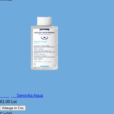
Sensylia
Sensylia Aqua
61.00 Lei
Adauga in Cos
Curăță