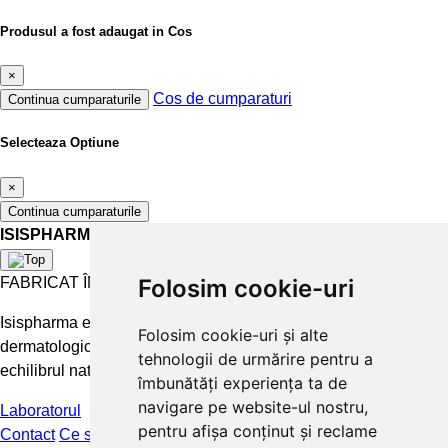
Produsul a fost adaugat in Cos
×
Cos de cumparaturi
Continua cumparaturile
Selecteaza Optiune
×
Continua cumparaturile
ISISPHARMA
FABRICAT ÎN FRANȚA
Folosim cookie-uri
Isispharma este un laborator francez care concepe tratamente
Folosim cookie-uri și alte
dermatologice eficiente și accesibile pentru a păstra și restabili
tehnologii de urmărire pentru a
echilibrul natural al pielii.
îmbunătăți experiența ta de
navigare pe website-ul nostru,
Laboratorul
pentru afișa conținut și reclame
Contact
Ce spun clientii
FAQ