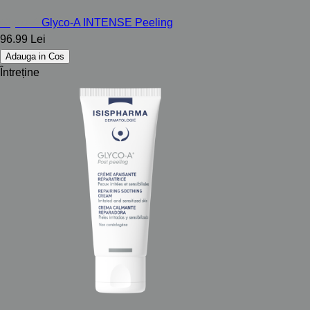
Glyco-A
Glyco-A INTENSE Peeling
96.99 Lei
Adauga in Cos
Întreține