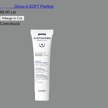
Glyco-A
Glyco-A SOFT Peeling
88.00 Lei
Adauga in Cos
Corectează