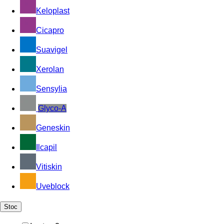
Keloplast
Cicapro
Suavigel
Xerolan
Sensylia
Glyco-A
Geneskin
Ilcapil
Vitiskin
Uveblock
Stoc