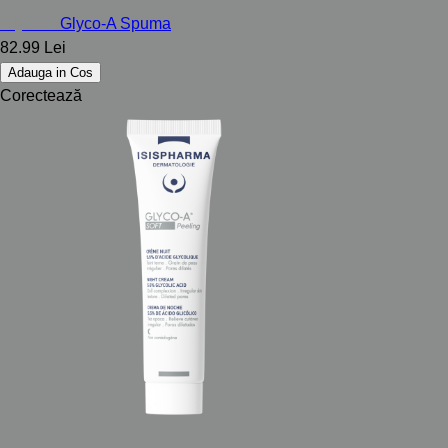
Glyco-A
Glyco-A Spuma
82.99 Lei
Adauga in Cos
Corectează