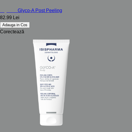
Glyco-A
Glyco-A Post Peeling
82.99 Lei
Adauga in Cos
Corectează