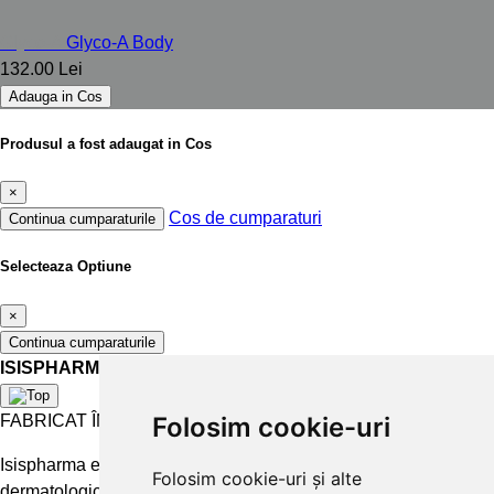
Glyco-A
Glyco-A Body
132.00 Lei
Adauga in Cos
Produsul a fost adaugat in Cos
×
Cos de cumparaturi
Continua cumparaturile
Selecteaza Optiune
×
Continua cumparaturile
ISISPHARMA
FABRICAT ÎN FRANȚA
Folosim cookie-uri
Isispharma este un laborator francez care concepe tratamente
Folosim cookie-uri și alte
dermatologice eficiente și accesibile pentru a păstra și restabili