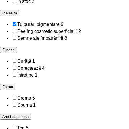
In stoc
2
Pielea ta
Tulburări pigmentare
6
Peeling cosmetic superficial
12
Semne ale îmbătrânirii
8
Funcție
Curăță
1
Corectează
4
Întreține
1
Forma
Crema
5
Spuma
1
Arie terapeutica
Ten
5