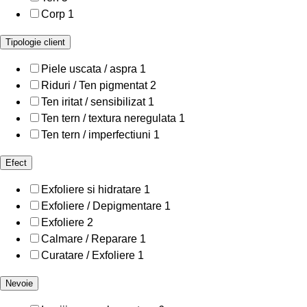
Corp
1
Tipologie client
Piele uscata / aspra
1
Riduri / Ten pigmentat
2
Ten iritat / sensibilizat
1
Ten tern / textura neregulata
1
Ten tern / imperfectiuni
1
Efect
Exfoliere si hidratare
1
Exfoliere / Depigmentare
1
Exfoliere
2
Calmare / Reparare
1
Curatare / Exfoliere
1
Nevoie