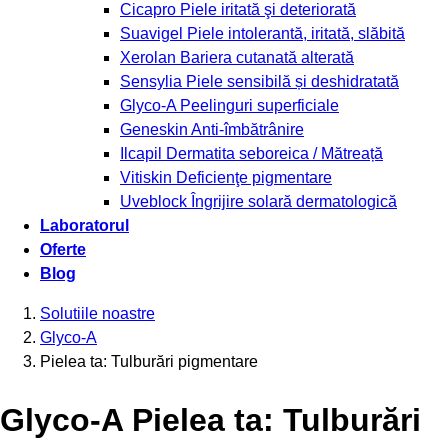
Cicapro
Piele iritată şi deteriorată
Suavigel
Piele intolerantă, iritată, slăbită
Xerolan
Bariera cutanată alterată
Sensylia
Piele sensibilă și deshidratată
Glyco-A
Peelinguri superficiale
Geneskin
Anti-îmbătrânire
Ilcapil
Dermatita seboreica / Mătreață
Vitiskin
Deficienţe pigmentare
Uveblock
Îngrijire solară dermatologică
Laboratorul
Oferte
Blog
Solutiile noastre
Glyco-A
Pielea ta: Tulburări pigmentare
Glyco-A Pielea ta: Tulburări