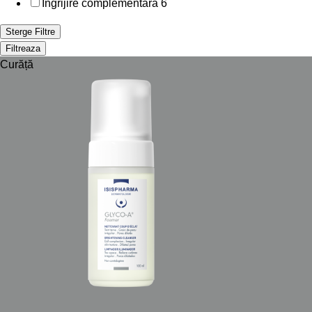
Ingrijire complementara
6
Sterge Filtre
Filtreaza
Curăță