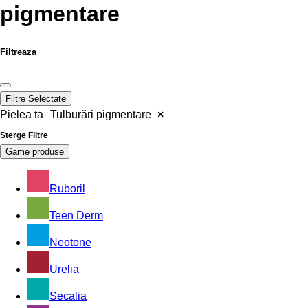
pigmentare
Filtreaza
Filtre Selectate
Pielea ta
Tulburări pigmentare
×
Sterge Filtre
Game produse
Ruboril
Teen Derm
Neotone
Urelia
Secalia