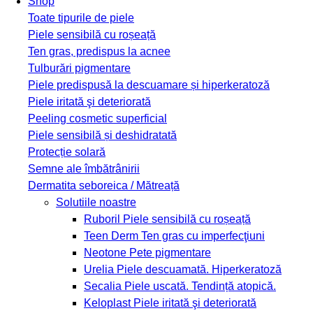
Shop
Toate tipurile de piele
Piele sensibilă cu roșeață
Ten gras, predispus la acnee
Tulburări pigmentare
Piele predispusă la descuamare și hiperkeratoză
Piele iritată şi deteriorată
Peeling cosmetic superficial
Piele sensibilă și deshidratată
Protecție solară
Semne ale îmbătrânirii
Dermatita seboreica / Mătreață
Solutiile noastre
Ruboril
Piele sensibilă cu roșeață
Teen Derm
Ten gras cu imperfecţiuni
Neotone
Pete pigmentare
Urelia
Piele descuamată. Hiperkeratoză
Secalia
Piele uscată. Tendință atopică.
Keloplast
Piele iritată şi deteriorată