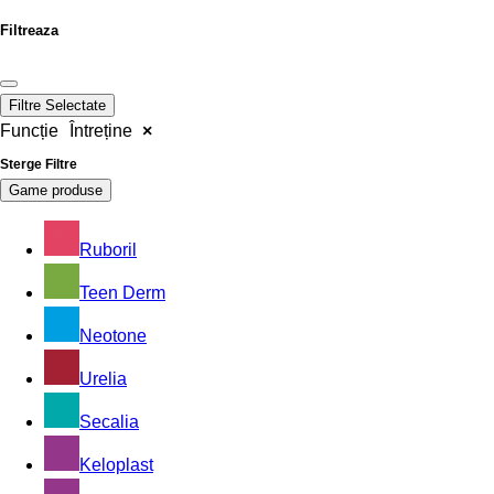
Filtreaza
Filtre Selectate
Funcție
Întreține
×
Sterge Filtre
Game produse
Ruboril
Teen Derm
Neotone
Urelia
Secalia
Keloplast