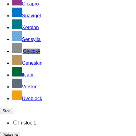
Cicapro
Suavigel
Xerolan
Sensylia
Glyco-A
Geneskin
Ilcapil
Vitiskin
Uveblock
Stoc
In stoc
1
Pielea ta