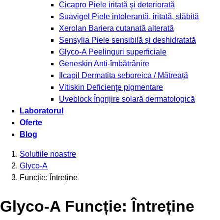
Cicapro
Piele iritată şi deteriorată
Suavigel
Piele intolerantă, iritată, slăbită
Xerolan
Bariera cutanată alterată
Sensylia
Piele sensibilă și deshidratată
Glyco-A
Peelinguri superficiale
Geneskin
Anti-îmbătrânire
Ilcapil
Dermatita seboreica / Mătreață
Vitiskin
Deficienţe pigmentare
Uveblock
Îngrijire solară dermatologică
Laboratorul
Oferte
Blog
Solutiile noastre
Glyco-A
Funcție: Întreține
Glyco-A Funcție: Întreține