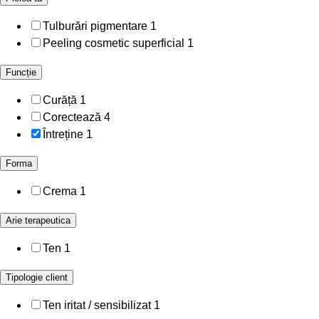
Tulburări pigmentare
1
Peeling cosmetic superficial
1
Funcție
Curăță
1
Corectează
4
Întreține
1
Forma
Crema
1
Arie terapeutica
Ten
1
Tipologie client
Ten iritat / sensibilizat
1