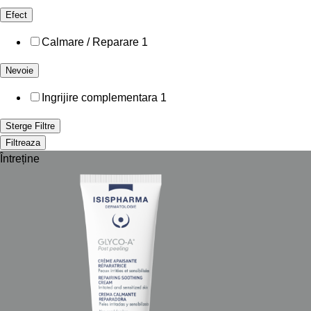
Efect
Calmare / Reparare
1
Nevoie
Ingrijire complementara
1
Sterge Filtre
Filtreaza
Întreține