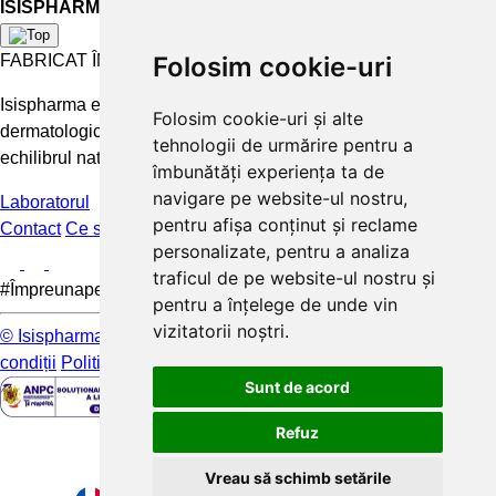
ISISPHARMA
FABRICAT ÎN FRANȚA
Folosim cookie-uri
Isispharma este un laborator francez care concepe tratamente
Folosim cookie-uri și alte
dermatologice eficiente și accesibile pentru a păstra și restabili
tehnologii de urmărire pentru a
echilibrul natural al pielii.
îmbunătăți experiența ta de
navigare pe website-ul nostru,
Laboratorul
pentru afișa conținut și reclame
Contact
Ce spun clientii
FAQ
personalizate, pentru a analiza
traficul de pe website-ul nostru și
#Împreunapentrupieleamea
pentru a înțelege de unde vin
vizitatorii noștri.
© Isispharma 2026
Livrare si plata
Mențiuni legale
Termeni și
condiții
Politica de confidențialitate
Sunt de acord
Refuz
Vreau să schimb setările