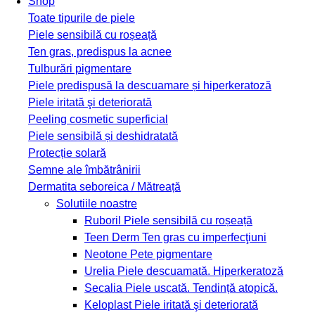
Shop
Toate tipurile de piele
Piele sensibilă cu roșeață
Ten gras, predispus la acnee
Tulburări pigmentare
Piele predispusă la descuamare și hiperkeratoză
Piele iritată şi deteriorată
Peeling cosmetic superficial
Piele sensibilă și deshidratată
Protecție solară
Semne ale îmbătrânirii
Dermatita seboreica / Mătreață
Solutiile noastre
Ruboril
Piele sensibilă cu roșeață
Teen Derm
Ten gras cu imperfecţiuni
Neotone
Pete pigmentare
Urelia
Piele descuamată. Hiperkeratoză
Secalia
Piele uscată. Tendință atopică.
Keloplast
Piele iritată şi deteriorată