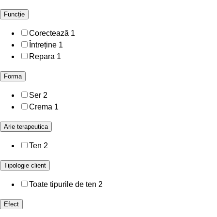
Funcție
Corectează
1
Întreține
1
Repara
1
Forma
Ser
2
Crema
1
Arie terapeutica
Ten
2
Tipologie client
Toate tipurile de ten
2
Efect