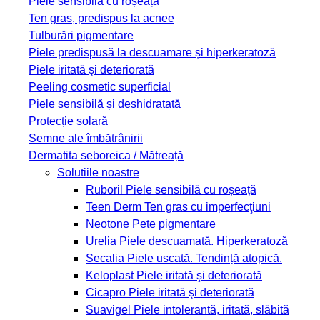
Piele sensibilă cu roșeață
Ten gras, predispus la acnee
Tulburări pigmentare
Piele predispusă la descuamare și hiperkeratoză
Piele iritată şi deteriorată
Peeling cosmetic superficial
Piele sensibilă și deshidratată
Protecție solară
Semne ale îmbătrânirii
Dermatita seboreica / Mătreață
Solutiile noastre
Ruboril
Piele sensibilă cu roșeață
Teen Derm
Ten gras cu imperfecţiuni
Neotone
Pete pigmentare
Urelia
Piele descuamată. Hiperkeratoză
Secalia
Piele uscată. Tendință atopică.
Keloplast
Piele iritată şi deteriorată
Cicapro
Piele iritată şi deteriorată
Suavigel
Piele intolerantă, iritată, slăbită