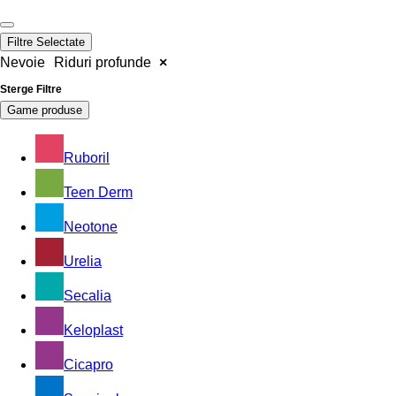
Filtre Selectate
Nevoie
Riduri profunde
×
Sterge Filtre
Game produse
Ruboril
Teen Derm
Neotone
Urelia
Secalia
Keloplast
Cicapro