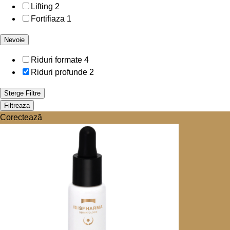
Lifting
2
Fortifiaza
1
Nevoie
Riduri formate
4
Riduri profunde
2
Sterge Filtre
Filtreaza
Corectează