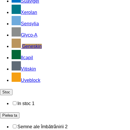
Suavigel
Xerolan
Sensylia
Glyco-A
Geneskin
Ilcapil
Vitiskin
Uveblock
Stoc
In stoc
1
Pielea ta
Semne ale îmbătrânirii
2