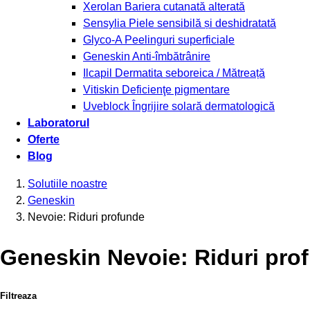
Xerolan
Bariera cutanată alterată
Sensylia
Piele sensibilă și deshidratată
Glyco-A
Peelinguri superficiale
Geneskin
Anti-îmbătrânire
Ilcapil
Dermatita seboreica / Mătreață
Vitiskin
Deficienţe pigmentare
Uveblock
Îngrijire solară dermatologică
Laboratorul
Oferte
Blog
Solutiile noastre
Geneskin
Nevoie: Riduri profunde
Geneskin Nevoie: Riduri pro
Filtreaza