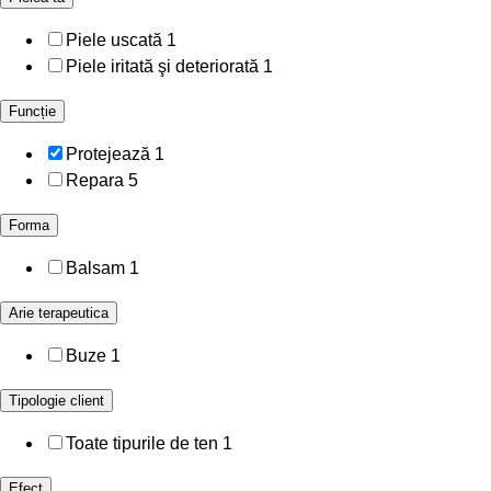
Piele uscată
1
Piele iritată şi deteriorată
1
Funcție
Protejează
1
Repara
5
Forma
Balsam
1
Arie terapeutica
Buze
1
Tipologie client
Toate tipurile de ten
1
Efect