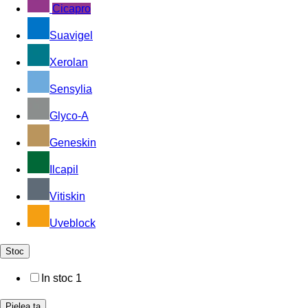
Cicapro
Suavigel
Xerolan
Sensylia
Glyco-A
Geneskin
Ilcapil
Vitiskin
Uveblock
Stoc
In stoc
1
Pielea ta