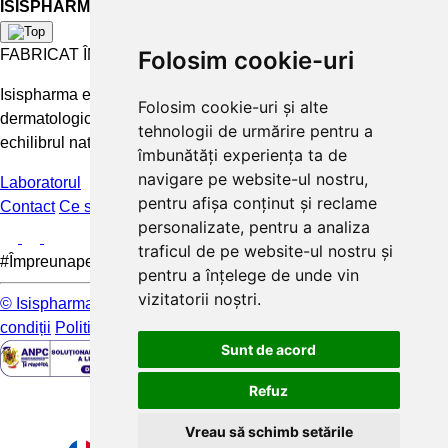
ISISPHARMA
FABRICAT ÎN FRANȚA
Folosim cookie-uri
Isispharma este un laborator francez care concepe tratamente
Folosim cookie-uri și alte
dermatologice eficiente și accesibile pentru a păstra și restabili
tehnologii de urmărire pentru a
echilibrul natural al pielii.
îmbunătăți experiența ta de
navigare pe website-ul nostru,
Laboratorul
pentru afișa conținut și reclame
Contact
Ce spun clientii
FAQ
personalizate, pentru a analiza
traficul de pe website-ul nostru și
#Împreunapentrupieleamea
pentru a înțelege de unde vin
vizitatorii noștri.
© Isispharma 2026
Livrare si plata
Mențiuni legale
Termeni și
condiții
Politica de confidențialitate
Sunt de acord
Refuz
Vreau să schimb setările