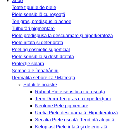
Shop
Toate tipurile de piele
Piele sensibilă cu roșeață
Ten gras, predispus la acnee
Tulburări pigmentare
Piele predispusă la descuamare și hiperkeratoză
Piele iritată şi deteriorată
Peeling cosmetic superficial
Piele sensibilă și deshidratată
Protecție solară
Semne ale îmbătrânirii
Dermatita seboreica / Mătreață
Solutiile noastre
Ruboril
Piele sensibilă cu roșeață
Teen Derm
Ten gras cu imperfecţiuni
Neotone
Pete pigmentare
Urelia
Piele descuamată. Hiperkeratoză
Secalia
Piele uscată. Tendință atopică.
Keloplast
Piele iritată şi deteriorată