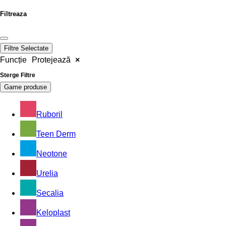
Filtreaza
Filtre Selectate
Funcție
Protejează
×
Sterge Filtre
Game produse
Ruboril
Teen Derm
Neotone
Urelia
Secalia
Keloplast