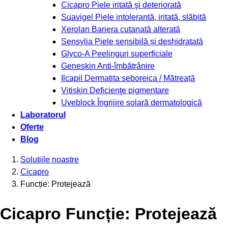
Cicapro
Piele iritată şi deteriorată
Suavigel
Piele intolerantă, iritată, slăbită
Xerolan
Bariera cutanată alterată
Sensylia
Piele sensibilă și deshidratată
Glyco-A
Peelinguri superficiale
Geneskin
Anti-îmbătrânire
Ilcapil
Dermatita seboreica / Mătreață
Vitiskin
Deficienţe pigmentare
Uveblock
Îngrijire solară dermatologică
Laboratorul
Oferte
Blog
Solutiile noastre
Cicapro
Funcție: Protejează
Cicapro Funcție: Protejează